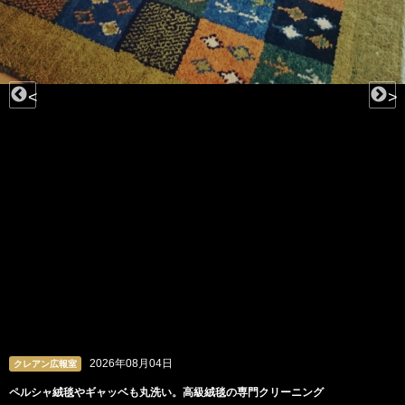
<
>
2026年08月04日
クレアン広報室
ペルシャ絨毯やギャッベも丸洗い。高級絨毯の専門クリーニング