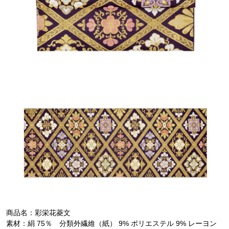
商品名：彩栄花菱文
素材：絹 75％ 分類外繊維（紙） 9% ポリエステル 9% レーヨン