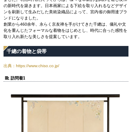
の新時代を築きます。日本画家による下絵を取り入れるなどデザイ
ンを刷新して生みだした美術染織品によって、宮内省の御用達ブラ
ンドになりました。
創業から460余年、永らく京友禅を手がけてきた千總は、儀礼や文
化を重んじたフォーマルな着物をはじめとし、時代に合った感性を
取り入れ新たな美しさを提案しています。
千總の着物と袋帯
出典：https://www.chiso.co.jp/
訪問着1