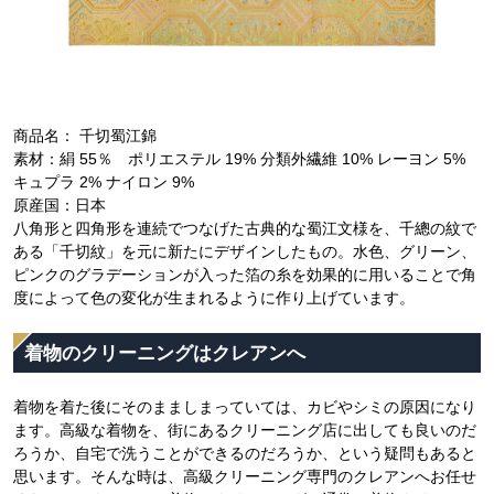
商品名： 千切蜀江錦
素材：絹 55％ ポリエステル 19% 分類外繊維 10% レーヨン 5%
キュプラ 2% ナイロン 9%
原産国：日本
八角形と四角形を連続でつなげた古典的な蜀江文様を、千總の紋で
ある「千切紋」を元に新たにデザインしたもの。水色、グリーン、
ピンクのグラデーションが入った箔の糸を効果的に用いることで角
度によって色の変化が生まれるように作り上げています。
着物のクリーニングはクレアンへ
着物を着た後にそのまましまっていては、カビやシミの原因になり
ます。高級な着物を、街にあるクリーニング店に出しても良いのだ
ろうか、自宅で洗うことができるのだろうか、という疑問もあると
思います。そんな時は、高級クリーニング専門のクレアンへお任せ