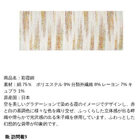
商品名：彩霞錦
素材：絹 75％ ポリエステル 9% 分類外繊維 8% レーヨン 7% キ
ュプラ 1%
原産国：日本
空を美しいグラデーションで染める霞のイメージでデザインし、赤
と白の基調色に様々な色を織り交ぜ、ふっくらした立体感が出る畔
織や滑らかで光沢感の出る朱子織を併用しています。ふわっとした
幻想的な袋帯が印象的です。
訪問着3