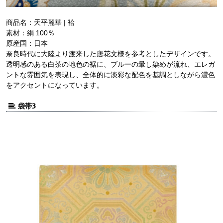
商品名：天平麗華 | 袷
素材：絹 100％
原産国：日本
奈良時代に大陸より渡来した唐花文様を参考としたデザインです。
透明感のある白茶の地色の裾に、ブルーの暈し染めが流れ、エレガ
ントな雰囲気を表現し、全体的に淡彩な配色を基調としながら濃色
をアクセントになっています。
袋帯3