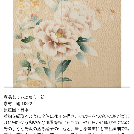
商品名：花に集う | 袷
素材：絹 100％
原産国：日本
着物を縁取るように全体に花々を描き、その中をつがいの鳥が楽し
げに飛び交う和やかな風景を描いたもの。やわらかに降り注ぐ陽の
光のような光沢のある綸子の生地と、暈しを幾重にも重ね繊細で写