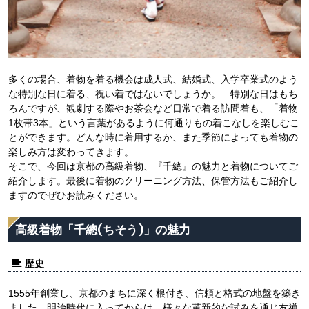
多くの場合、着物を着る機会は成人式、結婚式、入学卒業式のよう
な特別な日に着る、祝い着ではないでしょうか。 特別な日はもち
ろんですが、観劇する際やお茶会など日常で着る訪問着も、「着物
1枚帯3本」という言葉があるように何通りもの着こなしを楽しむこ
とができます。どんな時に着用するか、また季節によっても着物の
楽しみ方は変わってきます。
そこで、今回は京都の高級着物、『千總』の魅力と着物についてご
紹介します。最後に着物のクリーニング方法、保管方法もご紹介し
ますのでぜひお読みください。
高級着物「千總(ちそう)」の魅力
歴史
1555年創業し、京都のまちに深く根付き、信頼と格式の地盤を築き
ました。明治時代に入ってからは、様々な革新的な試みを通じ友禅