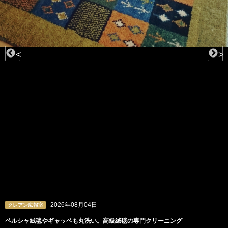
<
>
2026年08月04日
クレアン広報室
ペルシャ絨毯やギャッベも丸洗い。高級絨毯の専門クリーニング