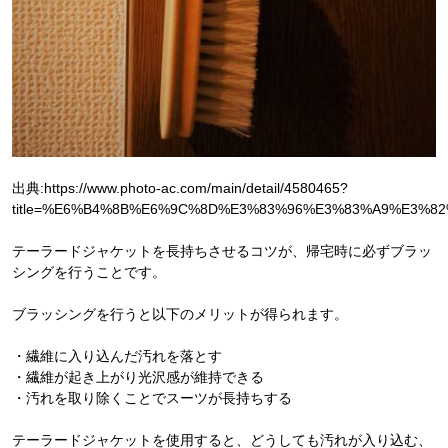
出典:https://www.photo-ac.com/main/detail/4580465?
title=%E6%B4%8B%E6%9C%8D%E3%83%96%E3%83%A9%E3%82%B
テーラードジャケットを長持ちさせるコツが、帰宅時に必ずブラッ
シングを行うことです。
ブラッシングを行うと以下のメリットが得られます。
・繊維に入り込んだ汚れを落とす
・繊維が起き上がり光沢感が維持できる
・汚れを取り除くことでスーツが長持ちする
テーラードジャケットを使用すると、どうしても汚れが入り込む、