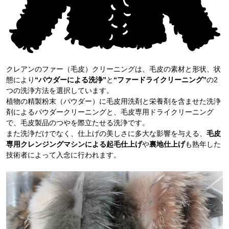
クレアンのファー（毛皮）クリーニングは、毛皮の素材と形状、状
態により
“パウダーによる洗浄”
と
“ファードライクリーニング”
の2
つの洗浄方法を選択しています。
植物の精製粉末（パウダー）に毛皮用洗剤と栄養剤を含ませた洗浄
剤によるパウダークリーニングと、毛皮専用ドライクリーニング
で、毛皮製品のつやを際立たせる洗浄です。
また洗浄だけでなく、仕上げの美しさに多大な影響を与える、
毛皮
専用クレンジングマシンによる起毛仕上げ
や
裏地仕上げ
も熟年した
技術者によって入念に行われます。