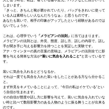
人と会う時も、私は、着ている服や足元、バッグなどに目がいって
しまいます。
「きっと、きちんと靴が磨かれていたり、バッグをきれいに使って
いる人は素晴らしい人なんだろうなぁ」と思うものです。
あなたも装いで、相手の印象がアップしたという経験があるのでは
ないでしょうか。
これは、心理学でいう
「メラビアンの法則」
に当てはまります。
メラビアンの法則とは、外見、態度、話し方、話しの内容で、話し
手が聞き手に与える影響力を持つことを実証した実験です。
アナ・ウィンターの真の言葉の意味は、メラビアンの法則全てに影
響を与える簡単な方法が
“装いに気合を入れること”
と言っているで
す。
装いに気合を入れるとどうなるか。
それは一度でも気合を入れた装いをしたことがある方なら分かるこ
と。
まず外見をキメていることによって、“今日の私はイケている”とい
う自信が生まれます。
その自信が態度や話し方に影響を与えて、装いに気合を入れていな
い時と比べて数段影響力のある人物のように振る舞うことが出来る
のです。