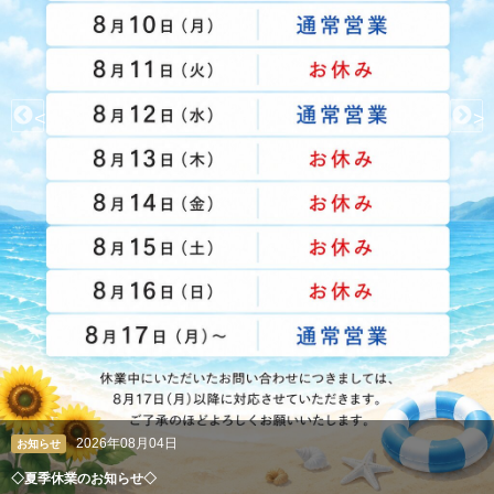
<
>
2026年08月04日
クレアン広報室
ペルシャ絨毯やギャッベも丸洗い。高級絨毯の専門クリーニング