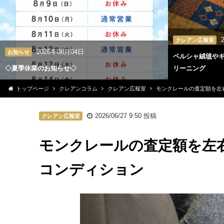
クレアン広報室
2026年08月04日
お知らせ
ペルシャ絨毯や
◇夏季休業のお知らせ◇
リーニング
トップページ
クレアンコラム
クレアン広報室
モンクレールの査定額を左
2026/06/27 9:50
投稿
クレアン広報室
モンクレールの査定額を左
コンディション