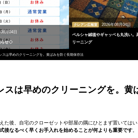
2026年08月04日
クレアン広報室
年08月04日
ペルシャ絨毯やギャッベも丸洗い。
知らせ◇
リーニング
レスは早めのクリーニングを。黄ばみを防ぐ長期保存法
レスは早めのクリーニングを。黄
えた後、自宅のクローゼットや部屋の隅にひとまず置いてはい
式後なるべく早くお手入れを始めることが何よりも重要です
。