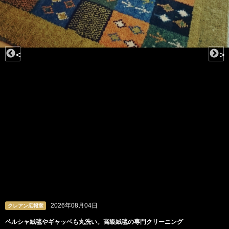
<
>
2026年08月04日
クレアン広報室
ペルシャ絨毯やギャッベも丸洗い。高級絨毯の専門クリーニング