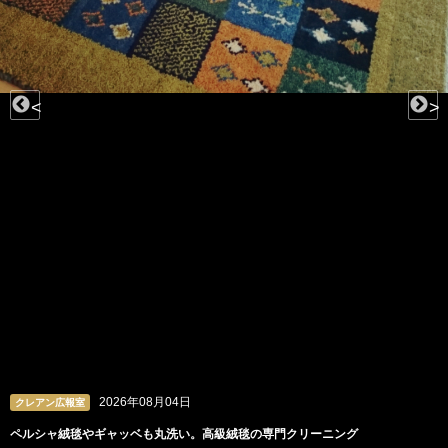
<
>
2026年08月04日
クレアン広報室
ペルシャ絨毯やギャッベも丸洗い。高級絨毯の専門クリーニング