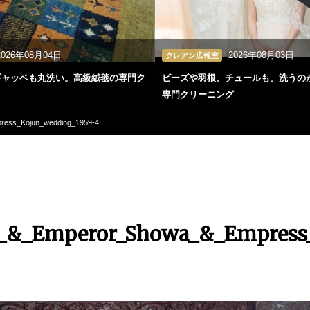
2026年08月04日
2026年08月03日
クレアン広報室
ギャッベも丸洗い。高級絨毯の専門ク
ビーズや羽根、チュールも。洗うの
専門クリーニング
ress_Kojun_wedding_1959-4
s_&_Emperor_Showa_&_Empress