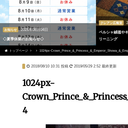
クレアン広報室
2026年08月04日
お知らせ
ペルシャ絨毯や
◇夏季休業のお知らせ◇
リーニング
トップページ
1024px-Crown_Prince_&_Princess_&_Emperor_Showa_&_Emp
2018/08/10 10:31
投稿
2019/05/29 2:52
最終更新
1024px-
Crown_Prince_&_Princes
4