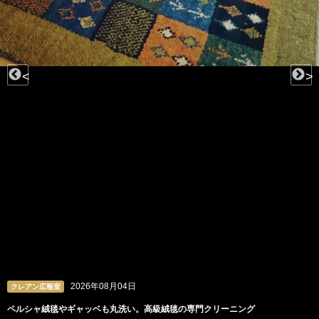
<
>
2026年08月04日
クレアン広報室
ペルシャ絨毯やギャッベも丸洗い。高級絨毯の専門クリーニング