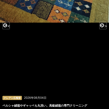
<
>
2026年08月04日
クレアン広報室
ペルシャ絨毯やギャッベも丸洗い。高級絨毯の専門クリーニング