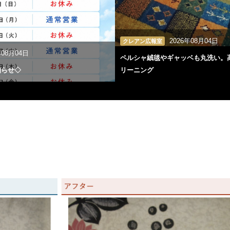
2026年08月04日
クレアン広報室
年08月04日
ペルシャ絨毯やギャッベも丸洗い。
知らせ◇
リーニング