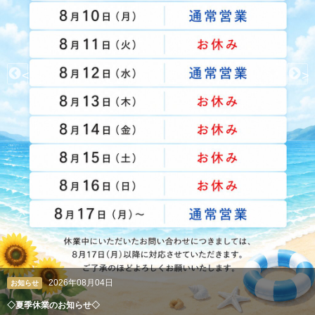
<
>
6年08月04日
クレアン広報室
知らせ◇
ペルシャ絨毯や