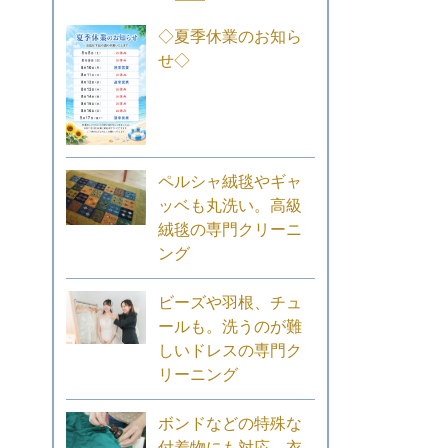
◇夏季休業のお知ら
せ◇
ペルシャ絨毯やギャ
ッベも丸洗い。高級
絨毯の専門クリーニ
ング
ビーズや羽根、チュ
ールも。洗うのが難
しいドレスの専門ク
リーニング
ボンドなどの特殊な
付着物にも対応。衣