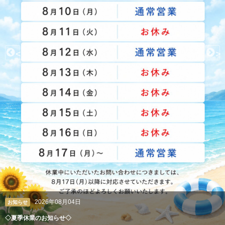
<
>
2026年08月04日
クレアン広報室
ペルシャ絨毯やギャッベも丸洗い。高級