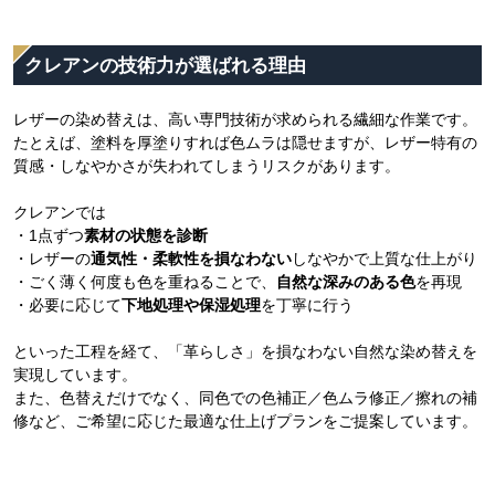
クレアンの技術力が選ばれる理由
レザーの染め替えは、高い専門技術が求められる繊細な作業です。
たとえば、塗料を厚塗りすれば色ムラは隠せますが、レザー特有の
質感・しなやかさが失われてしまうリスクがあります。
クレアンでは
・1点ずつ
素材の状態を診断
・レザーの
通気性・柔軟性を損なわない
しなやかで上質な仕上がり
・ごく薄く何度も色を重ねることで、
自然な深みのある色
を再現
・必要に応じて
下地処理や保湿処理
を丁寧に行う
といった工程を経て、「革らしさ」を損なわない自然な染め替えを
実現しています。
また、色替えだけでなく、同色での色補正／色ムラ修正／擦れの補
修など、ご希望に応じた最適な仕上げプランをご提案しています。