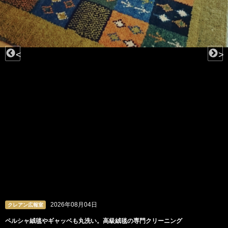
<
>
2026年08月04日
クレアン広報室
ペルシャ絨毯やギャッベも丸洗い。高級絨毯の専門クリーニング