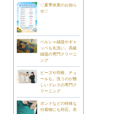
◇夏季休業のお知ら
せ◇
ペルシャ絨毯やギャ
ッベも丸洗い。高級
絨毯の専門クリーニ
ング
ビーズや羽根、チュ
ールも。洗うのが難
しいドレスの専門ク
リーニング
ボンドなどの特殊な
付着物にも対応。衣