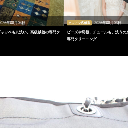
2026年08月04日
2026年08月03日
クレアン広報室
ギャッベも丸洗い。高級絨毯の専門ク
ビーズや羽根、チュールも。洗うの
専門クリーニング