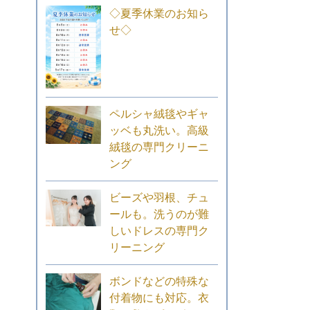
◇夏季休業のお知ら
せ◇
ペルシャ絨毯やギャ
ッベも丸洗い。高級
絨毯の専門クリーニ
ング
ビーズや羽根、チュ
ールも。洗うのが難
しいドレスの専門ク
リーニング
ボンドなどの特殊な
付着物にも対応。衣