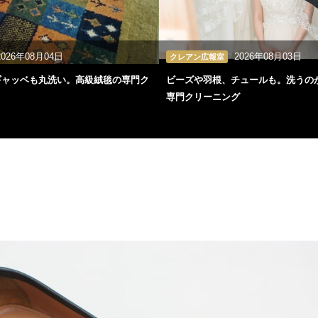
2026年08月04日
2026年08月03日
クレアン広報室
ギャッベも丸洗い。高級絨毯の専門ク
ビーズや羽根、チュールも。洗うの
専門クリーニング