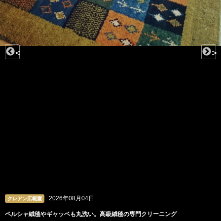
<
>
2026年08月04日
クレアン広報室
ペルシャ絨毯やギャッベも丸洗い。高級絨毯の専門クリーニング