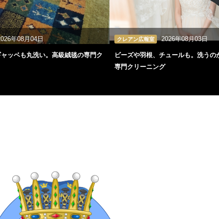
2026年08月04日
2026年08月03日
クレアン広報室
ギャッベも丸洗い。高級絨毯の専門ク
ビーズや羽根、チュールも。洗うの
専門クリーニング