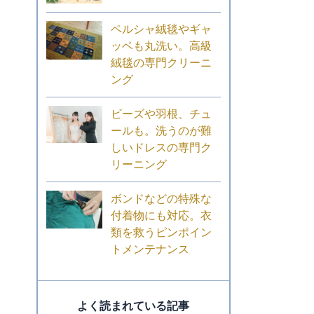
ペルシャ絨毯やギャ
ッベも丸洗い。高級
絨毯の専門クリーニ
ング
ビーズや羽根、チュ
ールも。洗うのが難
しいドレスの専門ク
リーニング
ボンドなどの特殊な
付着物にも対応。衣
類を救うピンポイン
トメンテナンス
よく読まれている記事