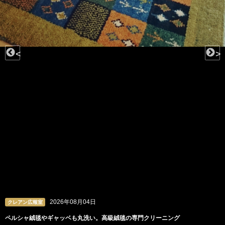
<
>
2026年08月04日
クレアン広報室
ペルシャ絨毯やギャッベも丸洗い。高級絨毯の専門クリーニング