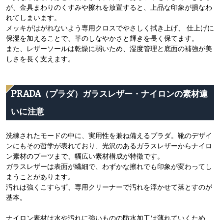
が、金具まわりのくすみや擦れを放置すると、上品な印象が損なわ
れてしまいます。
メッキがはがれないよう専用クロスでやさしく拭き上げ、 仕上げに
保湿を加えることで、革のしなやかさと輝きを長く保てます。
また、レザーソールは乾燥に弱いため、湿度管理と底面の補強が美
しさを長く支えます。
PRADA（プラダ）ガラスレザー・ナイロンの素材違
いに注意
洗練されたモードの中に、実用性を兼ね備えるプラダ。靴のデザイ
ンにもその哲学が表れており、光沢のあるガラスレザーからナイロ
ン素材のブーツまで、幅広い素材構成が特徴です。
ガラスレザーは表面が繊細で、わずかな擦れでも印象が変わってし
まうことがあります。
汚れは強くこすらず、専用クリーナーで汚れを浮かせて落とすのが
基本。
ナイロン素材は水や汚れに強いものの防水加工は薄れていくため、