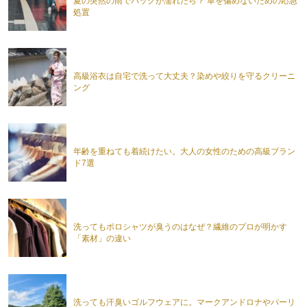
夏の突然の雨でバッグが濡れたら？ 革を傷めないための応急
処置
高級浴衣は自宅で洗って大丈夫？染めや絞りを守るクリーニ
ング
年齢を重ねても着続けたい。大人の女性のための高級ブラン
ド7選
洗ってもポロシャツが臭うのはなぜ？繊維のプロが明かす
「素材」の違い
洗っても汗臭いゴルフウェアに。マークアンドロナやパーリ