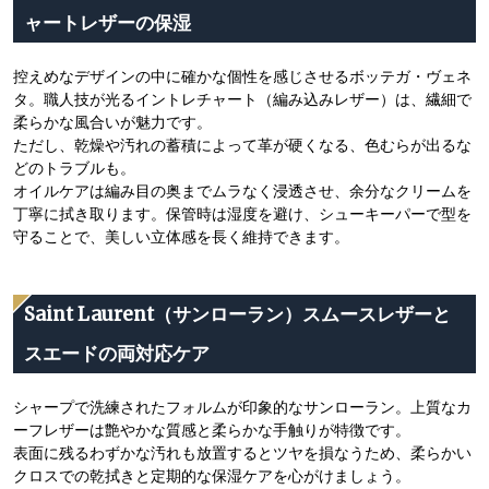
ャートレザーの保湿
控えめなデザインの中に確かな個性を感じさせるボッテガ・ヴェネ
タ。職人技が光るイントレチャート（編み込みレザー）は、繊細で
柔らかな風合いが魅力です。
ただし、乾燥や汚れの蓄積によって革が硬くなる、色むらが出るな
どのトラブルも。
オイルケアは編み目の奥までムラなく浸透させ、余分なクリームを
丁寧に拭き取ります。保管時は湿度を避け、シューキーパーで型を
守ることで、美しい立体感を長く維持できます。
Saint Laurent（サンローラン）スムースレザーと
スエードの両対応ケア
シャープで洗練されたフォルムが印象的なサンローラン。上質なカ
ーフレザーは艶やかな質感と柔らかな手触りが特徴です。
表面に残るわずかな汚れも放置するとツヤを損なうため、柔らかい
クロスでの乾拭きと定期的な保湿ケアを心がけましょう。