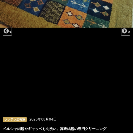
<
>
2026年08月04日
クレアン広報室
ペルシャ絨毯やギャッベも丸洗い。高級絨毯の専門クリーニング