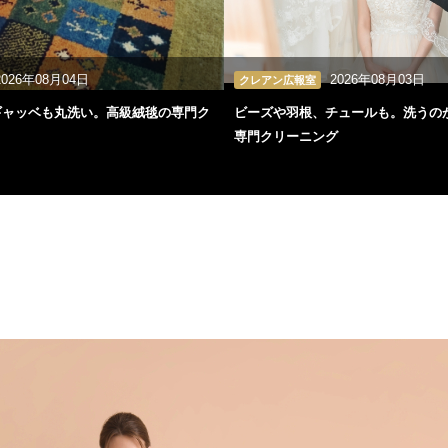
2026年08月04日
2026年08月03日
クレアン広報室
ギャッベも丸洗い。高級絨毯の専門ク
ビーズや羽根、チュールも。洗うの
専門クリーニング