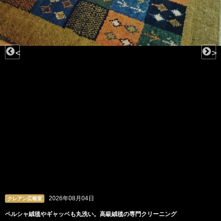
<
>
2026年08月04日
クレアン広報室
ペルシャ絨毯やギャッベも丸洗い。高級絨毯の専門クリーニング