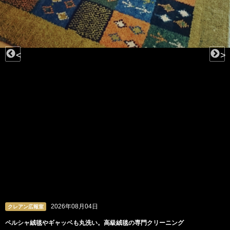
<
>
2026年08月04日
クレアン広報室
ペルシャ絨毯やギャッベも丸洗い。高級絨毯の専門クリーニング