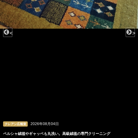
<
>
2026年08月04日
クレアン広報室
ペルシャ絨毯やギャッベも丸洗い。高級絨毯の専門クリーニング