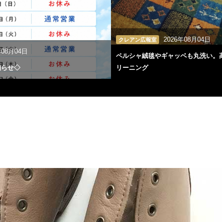
2026年08月04日
クレアン広報室
年08月04日
ペルシャ絨毯やギャッベも丸洗い。
知らせ◇
リーニング