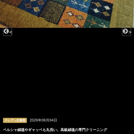
<
>
2026年08月04日
クレアン広報室
ペルシャ絨毯やギャッベも丸洗い。高級絨毯の専門クリーニング