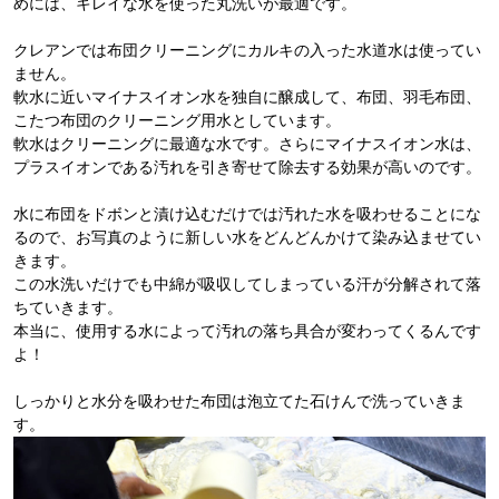
めには、キレイな水を使った丸洗いが最適です。
クレアンでは布団クリーニングにカルキの入った水道水は使ってい
ません。
軟水に近いマイナスイオン水を独自に醸成して、布団、羽毛布団、
こたつ布団のクリーニング用水としています。
軟水はクリーニングに最適な水です。さらにマイナスイオン水は、
プラスイオンである汚れを引き寄せて除去する効果が高いのです。
水に布団をドボンと漬け込むだけでは汚れた水を吸わせることにな
るので、お写真のように新しい水をどんどんかけて染み込ませてい
きます。
この水洗いだけでも中綿が吸収してしまっている汗が分解されて落
ちていきます。
本当に、使用する水によって汚れの落ち具合が変わってくるんです
よ！
しっかりと水分を吸わせた布団は泡立てた石けんで洗っていきま
す。