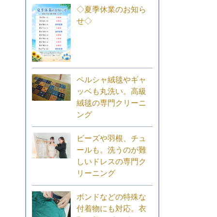
◇夏季休業のお知ら
せ◇
ペルシャ絨毯やギャ
ッベも丸洗い。高級
絨毯の専門クリーニ
ング
ビーズや羽根、チュ
ールも。洗うのが難
しいドレスの専門ク
リーニング
ボンドなどの特殊な
付着物にも対応。衣