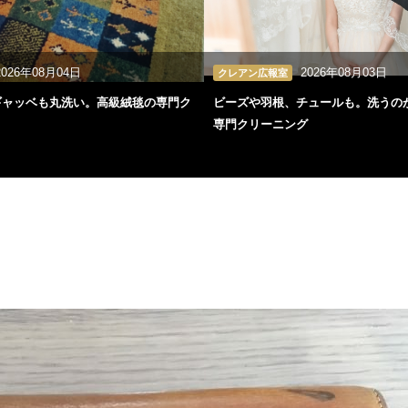
2026年08月04日
2026年08月03日
クレアン広報室
ギャッベも丸洗い。高級絨毯の専門ク
ビーズや羽根、チュールも。洗うの
専門クリーニング