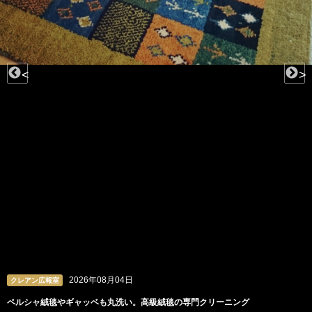
<
>
2026年08月04日
クレアン広報室
ペルシャ絨毯やギャッベも丸洗い。高級絨毯の専門クリーニング