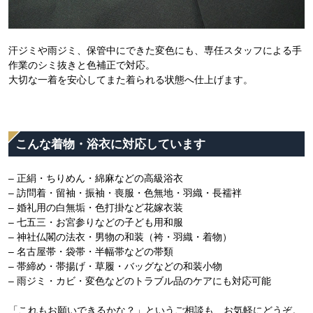
汗ジミや雨ジミ、保管中にできた変色にも、専任スタッフによる手
作業のシミ抜きと色補正で対応。
大切な一着を安心してまた着られる状態へ仕上げます。
こんな着物・浴衣に対応しています
– 正絹・ちりめん・綿麻などの高級浴衣
– 訪問着・留袖・振袖・喪服・色無地・羽織・長襦袢
– 婚礼用の白無垢・色打掛など花嫁衣装
– 七五三・お宮参りなどの子ども用和服
– 神社仏閣の法衣・男物の和装（袴・羽織・着物）
– 名古屋帯・袋帯・半幅帯などの帯類
– 帯締め・帯揚げ・草履・バッグなどの和装小物
– 雨ジミ・カビ・変色などのトラブル品のケアにも対応可能
「これもお願いできるかな？」というご相談も、お気軽にどうぞ。