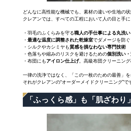
どんなに高性能な機械でも、素材の違いや生地の状
クレアンでは、すべての工程において人の目と手に
・羽毛のふくらみを守る
職人の手仕事による丸洗い
・
最適な温度に調整された乾燥室
でダメージを防ぐ
・シルクやカシミヤも
質感を損なわない専門技術
・色落ちや縮みのリスクを避けるための
個別洗い・
・布団にも
アイロン仕上げ
。高級布団クリーニング
一律の洗浄ではなく、「この一枚のための最善」を
それがクレアンの“オーダーメイドクリーニング”で
「ふっくら感」も「肌ざわり