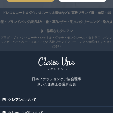
ドレス＆コート＆ダウン＆スーツ＆着物などの高級ブランド服・布団・絨
毯・ブランドバッグ/鞄/財布・靴・革/レザー・毛皮のクリーニング・染み抜
き・修理ならクレアン
プラダ・ヴィトン・コーチ・シャネル・グッチ・モンクレール・タトラス・バレン
シアガ・バーバリー・エルメスなど高級ブランドクリーニング＆修理はおまかせく
ださい
日本ファッションケア協会理事
さいたま商工会議所会員
クレアンについて
クリーニングについて