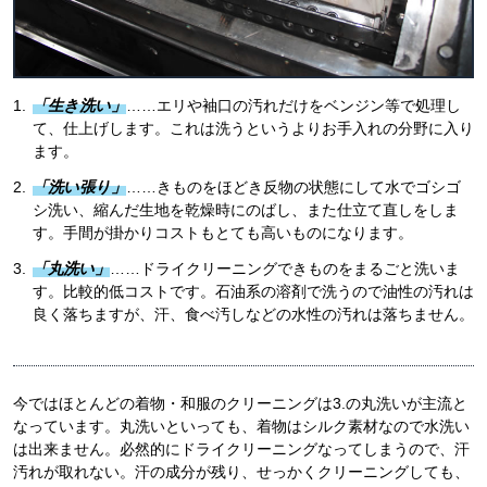
「生き洗い」
……エリや袖口の汚れだけをベンジン等で処理し
て、仕上げします。これは洗うというよりお手入れの分野に入り
ます。
「洗い張り」
……きものをほどき反物の状態にして水でゴシゴ
シ洗い、縮んだ生地を乾燥時にのばし、また仕立て直しをしま
す。手間が掛かりコストもとても高いものになります。
「丸洗い」
……ドライクリーニングできものをまるごと洗いま
す。比較的低コストです。石油系の溶剤で洗うので油性の汚れは
良く落ちますが、汗、食べ汚しなどの水性の汚れは落ちません。
今ではほとんどの着物・和服のクリーニングは3.の丸洗いが主流と
なっています。丸洗いといっても、着物はシルク素材なので水洗い
は出来ません。必然的にドライクリーニングなってしまうので、汗
汚れが取れない。汗の成分が残り、せっかくクリーニングしても、