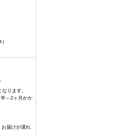
EX）
。
となります。
月半～2ヶ月かか
。
、お届けが遅れ