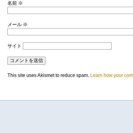
名前
※
メール
※
サイト
This site uses Akismet to reduce spam.
Learn how your com