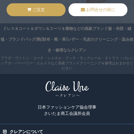
ご注文
お問合せの前に
ドレス＆コート＆ダウン＆スーツ＆着物などの高級ブランド服・布団・絨
毯・ブランドバッグ/鞄/財布・靴・革/レザー・毛皮のクリーニング・染み抜
き・修理ならクレアン
プラダ・ヴィトン・コーチ・シャネル・グッチ・モンクレール・タトラス・バレン
シアガ・バーバリー・エルメスなど高級ブランドクリーニング＆修理はおまかせく
ださい
日本ファッションケア協会理事
さいたま商工会議所会員
クレアンについて