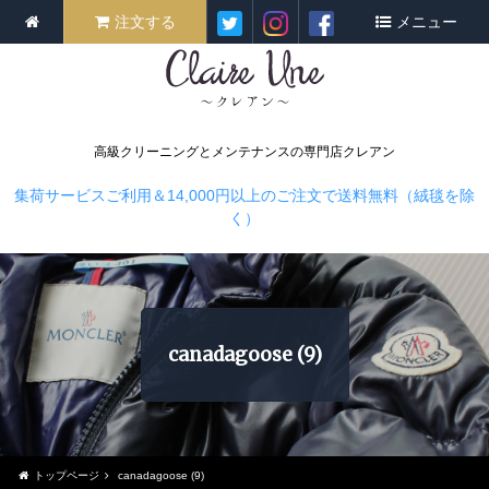
注文する
メニュー
高級クリーニングとメンテナンスの専門店クレアン
集荷サービスご利用＆14,000円以上のご注文で送料無料（絨毯を除
く）
canadagoose (9)
トップページ
canadagoose (9)