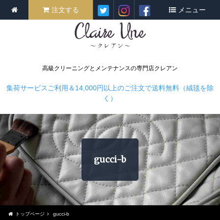
注文する
メニュー
高級クリーニングとメンテナンスの専門店クレアン
集荷サービスご利用＆14,000円以上のご注文で送料無料（絨毯を除
く）
gucci-b
トップページ
gucci-b