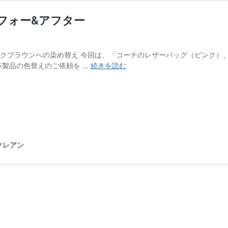
ビフォー&アフター
クブラウンへの染め替え 今回は、「コーチのレザーバッグ（ピンク）
COACH(コ
革製品の色替えのご依頼を …
続きを読む
ー
チ)
レ
ザ
ー
バ
ッ
クレアン
グ
の
色
替
え
ビ
フ
ォ